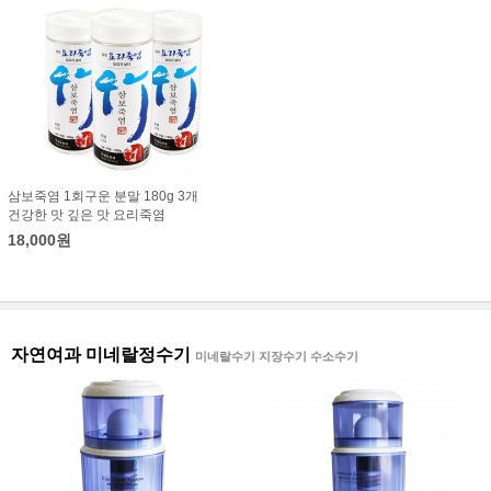
삼보죽염 1회구운 분말 180g 3개
건강한 맛 깊은 맛 요리죽염
18,000원
자연여과 미네랄정수기
미네랄수기 지장수기 수소수기