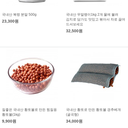
국내산 복령 분말 500g
국내산 무말랭이1kg 2개 물에 불려
김치로 담가도 맛있고 볶아서 차로 끓여
23,300원
드셔보세요
32,500원
질좋은 국내산 황토볼로 만든 찜질용
국내산 황토로 만든 황토볼 경추베개
황토볼(1kg)
(굴곡형)
9,900원
34,000원