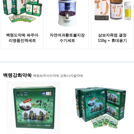
백령도약쑥 싸주아
자연여과황토볼지장
삼보자죽염 결정
리명품진액세트
수기세트
110g + 휴대용기
백령강화약쑥
백령싸주아리약쑥 강화사자발약쑥