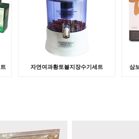
세트
자연여과황토볼지장수기세트
삼보