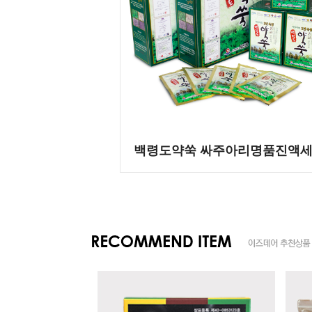
백령도약쑥 싸주아리명품진액