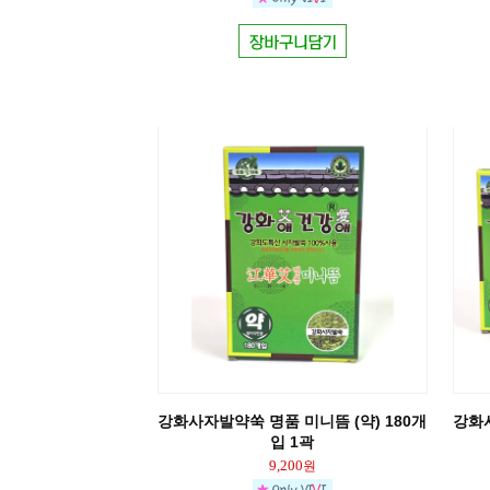
강화사자발약쑥 명품 미니뜸 (약) 180개
강화사
입 1곽
9,200
원