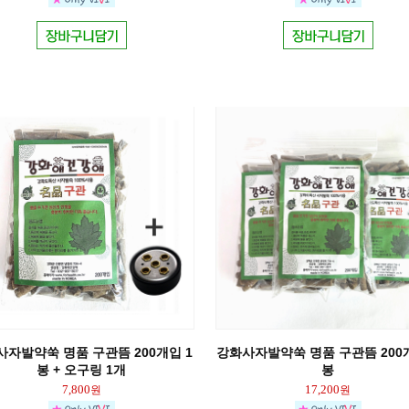
사자발약쑥 명품 구관뜸 200개입 1
강화사자발약쑥 명품 구관뜸 200개
봉 + 오구링 1개
봉
7,800
17,200
원
원