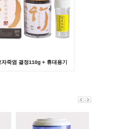
자죽염 결정110g + 휴대용기