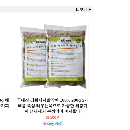
g 해
국내산 강화사자발약쑥 100% 200g 2개
충기피
해풍 숙성 태우는쑥으로 가공한 해충기
피 냄새제거 부정막이 이사할때
19,500
원