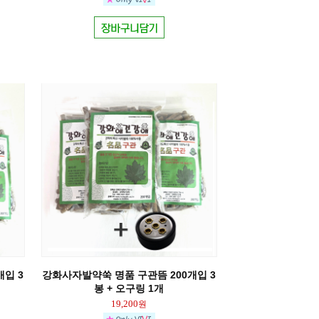
입 3
강화사자발약쑥 명품 구관뜸 200개입 3
봉 + 오구링 1개
19,200
원