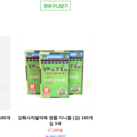
180개
강화사자발약쑥 명품 미니뜸 (강) 180개
입 3곽
27,200
원