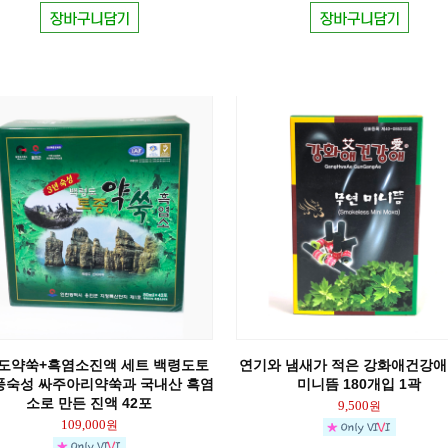
도약쑥+흑염소진액 세트 백령도토
연기와 냄새가 적은 강화애건강애
풍숙성 싸주아리약쑥과 국내산 흑염
미니뜸 180개입 1곽
소로 만든 진액 42포
9,500
원
109,000
원