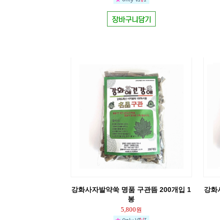
강화사자발약쑥 명품 구관뜸 200개입 1
강화
봉
5,800
원