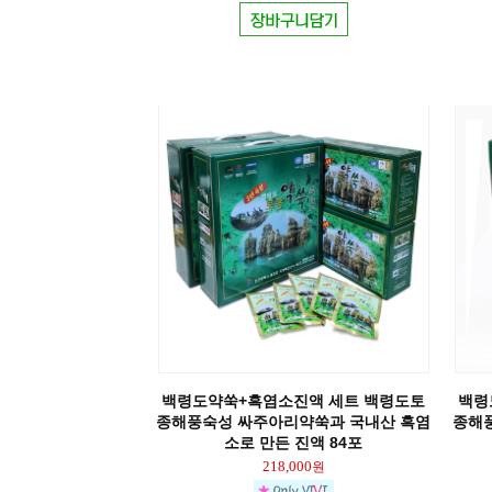
백령도약쑥+흑염소진액 세트 백령도토
백령
종해풍숙성 싸주아리약쑥과 국내산 흑염
종해
소로 만든 진액 84포
218,000
원