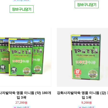
자발약쑥 명품 미니뜸 (약) 180개
강화사자발약쑥 명품 미니뜸 (강) 
입 3곽
입 1곽
27,200
9,200
원
원