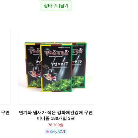
 무연
연기와 냄새가 적은 강화애건강애 무연
미니뜸 180개입 3곽
28,200
원