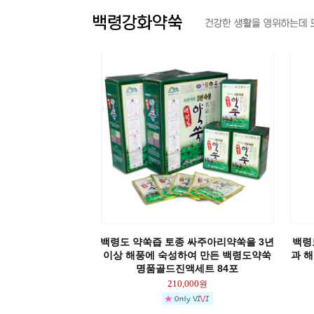
백령도 약쑥즙 토종 싸주아리약쑥을 3년
백령
이상 해풍에 숙성하여 만든 백령도약쑥
과 
명품골드진액세트 84포
210,000
원