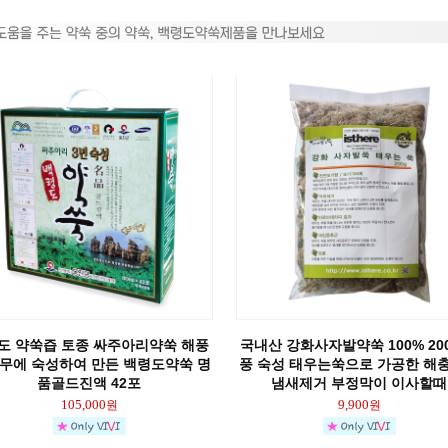
도 약쑥즙 토종 싸주아리약쑥 해풍
국내산 강화사자발약쑥 100% 200
해무에 숙성하여 만든 백령도약쑥 명
풍 숙성 태우는쑥으로 가공한 해
품골드진액 42포
냄새제거 부정막이 이사할때
105,000
9,900
원
원