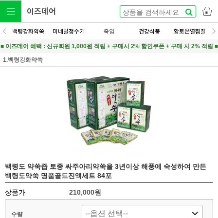
이즈데어
백령강화약쑥
미네랄정수기
죽염
건강식품
황토온열찜질
■ 이즈데어 혜택 : 신규회원 1,000원 적립 + 구매시 2% 할인쿠폰 + 구매 시 2% 적립 ■
1.백령강화약쑥
백령도 약쑥즙 토종 싸주아리약쑥을 3년이상 해풍에 숙성하여 만든
백령도약쑥 명품골드진액세트 84포
상품가
210,000원
수량