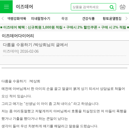
이즈데어
백령강화약쑥
미네랄정수기
죽염
건강식품
황토온열찜질
■ 이즈데어 혜택 : 신규회원 1,000원 적립 + 구매시 2% 할인쿠폰 + 구매 시 2% 적립 ■
이즈데어다이어리
다름을 수용하기 /박상희님의 글에서
이즈데어
|
2016-02-06
다름을 수용하기 /박상희
예전에 아버님께서 한 아이의 손을 끌고 얼굴이 붉게 상기 되셔서 상담실로 쳐들어
오신 적이 있습니다.
그리고 얘기는 "선생님 이 아이 좀 고쳐 내이소" 라고 하셨습니다.
저는 좀 어리둥절했고 저렇게까지 아버님께서 호통을 치실정도면 저 아들이 폭행을
했거나 가출을 했다거나 하는 큰일이 났다는
생각이 들어 우선 차분하게 얘기를 해달라고 말씀을 드렸습니다.