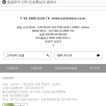
응급유머 119 /신상훈님의 글에서
/
T
02-2060-2128
E
isthere@isthere.co.kr
평일 오전 09:30 - 오후 06:00
/ 010-3758-6226 / 카톡ID : isthere
BANK INFO : 국민 804-21-0806-702
농협 100100-56-081166
새마을금고 9002-1435-5741-1
예금주 김경자
-1
고객센터 연결
Q&A 게시판
이용안내
이용약관
개인정보처리방침
PC버전
이즈데어
대표 : 김경자 ㅣ 개인정보 보호 책임자 : 김경자
사업자 등록번호 : 107-02-50178
통신판매업신고번호 : 제 2019-고양일산동-0099호
전화 : 02-2060-2128
주소 : 경기도 고양시 일산동구 성현로659번길 155 403-302