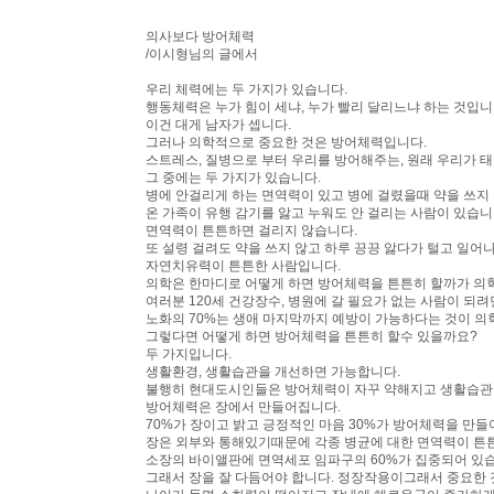
의사보다 방어체력
/이시형님의 글에서
우리 체력에는 두 가지가 있습니다.
행동체력은 누가 힘이 세냐, 누가 빨리 달리느냐 하는 것입니
이건 대게 남자가 셉니다.
그러나 의학적으로 중요한 것은 방어체력입니다.
스트레스, 질병으로 부터 우리를 방어해주는, 원래 우리가 
그 중에는 두 가지가 있습니다.
병에 안걸리게 하는 면역력이 있고 병에 걸렸을때 약을 쓰지
온 가족이 유행 감기를 앓고 누워도 안 걸리는 사람이 있습니
면역력이 튼튼하면 걸리지 않습니다.
또 설령 걸려도 약을 쓰지 않고 하루 끙끙 앓다가 털고 일어
자연치유력이 튼튼한 사람입니다.
의학은 한마디로 어떻게 하면 방어체력을 튼튼히 할까가 의
여러분 120세 건강장수, 병원에 갈 필요가 없는 사람이 되
노화의 70%는 생애 마지막까지 예방이 가능하다는 것이 의
그렇다면 어떻게 하면 방어체력을 튼튼히 할수 있을까요?
두 가지입니다.
생활환경, 생활습관을 개선하면 가능합니다.
불행히 현대도시인들은 방어체력이 자꾸 약해지고 생활습관
방어체력은 장에서 만들어집니다.
70%가 장이고 밝고 긍정적인 마음 30%가 방어체력을 만들
장은 외부와 통해있기때문에 각종 병균에 대한 면역력이 튼
소장의 바이앨판에 면역세포 임파구의 60%가 집중되어 있
그래서 장을 잘 다듬어야 합니다. 정장작용이그래서 중요한 