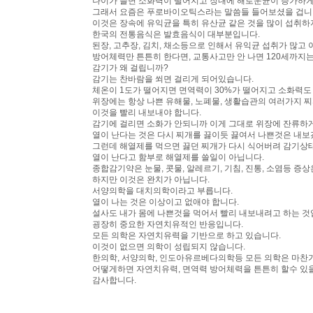
나이가 들면 소화력이 떨어지고 장내에 해로운균이 증가하게
그래서 요즘은 푸로바이오틱스라는 말씀들 들어보셨을 겁니
이것은 장속에 유익균을 특히 유산균 같은 것을 많이 섭취하
한국의 전통음식은 발효음식이 대부분입니다.
된장, 고추장, 김치, 채소등으로 인해서 유익균 섭취가 많
방어체력만 튼튼히 한다면, 교통사고만 안 나면 120세까지는
감기가 왜 걸립니까?
감기는 찬바람을 쐬면 걸리게 되어있습니다.
체온이 1도가 떨어지면 면역력이 30%가 떨어지고 소화력도
위장에는 항상 나쁜 유해물, 노폐물, 생활습관의 여러가지 
이것을 빨리 내보내야 합니다.
감기에 걸리면 소화가 안되니까 이게 그대로 위장에 잔류하게
열이 난다는 것은 다시 찌개를 끓이듯 끓여서 나쁜것은 내
그런데 해열제를 먹으면 끓던 찌개가 다시 식어버려 감기상
열이 난다고 함부로 해열제를 쓸일이 아닙니다.
종합감기약은 눈물, 콧물, 알레르기, 기침, 진통, 소염등 증
하지만 이것은 완치가 아닙니다.
서양의학을 대치의학이라고 부릅니다.
열이 나는 것은 이상이고 없애야 합니다.
설사도 내가 몸에 나쁜것을 먹어서 빨리 내보내려고 하는 것
굉장히 중요한 자연치유적인 반응입니다.
모든 의학은 자연치유력을 기반으로 하고 있습니다.
이것이 없으면 의학이 성립되지 않습니다.
한의학, 서양의학, 인도아유르베다의학등 모든 의학은 마찬
어떻게하면 자연치유력, 면역력 방어체력을 튼튼히 할수 있
감사합니다.