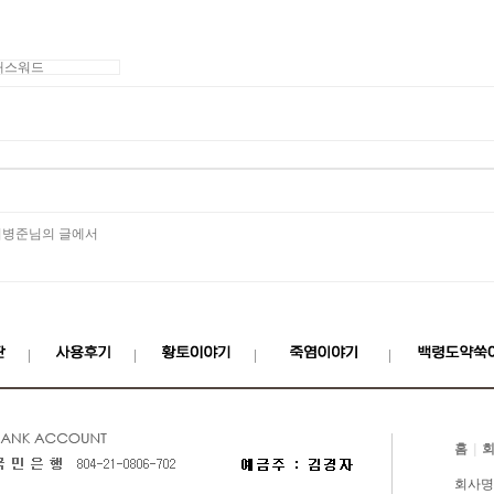
/이병준님의 글에서
홈
|
회사명