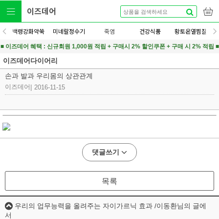
이즈데어
백령강화약쑥
미네랄정수기
죽염
건강식품
황토온열찜질
■ 이즈데어 혜택 : 신규회원 1,000원 적립 + 구매시 2% 할인쿠폰 + 구매 시 2% 적립 ■
이즈데어다이어리
손과 발과 우리몸의 상관관계
이즈데어
|
2016-11-15
댓글쓰기
목록
우리의 업무능력을 올려주는 자이가르닉 효과 /이동환님의 글에
서