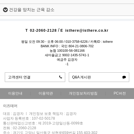
건강을 망치는 근육 감소
/
T
02-2060-2128
E
isthere@isthere.co.kr
평일 오전 09:30 - 오후 06:00
/ 010-3758-6226 / 카톡ID : isthere
BANK INFO : 국민 804-21-0806-702
농협 100100-56-081166
새마을금고 9002-1435-5741-1
예금주 김경자
-1
고객센터 연결
Q&A 게시판
이용안내
이용약관
개인정보처리방침
PC버전
이즈데어
대표 : 김경자 ㅣ 개인정보 보호 책임자 : 김경자
사업자 등록번호 : 107-02-50178
통신판매업신고번호 : 제 2019-고양일산동-0099호
전화 : 02-2060-2128
주소 : 경기도 고양시 일산동구 성현로659번길 155 403-302