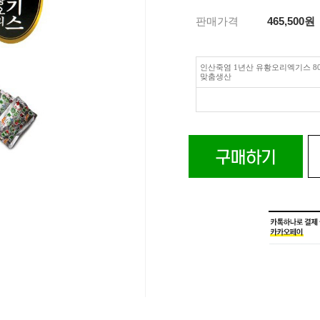
판매가격
465,500
원
인산죽염 1년산 유황오리엑기스 80
맞춤생산