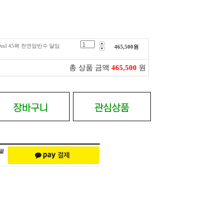
ml 45팩 천연암반수 달임
465,500
원
총 상품 금액
465,500
원