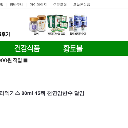
입
장바구니
마이페이지
주문조회
오늘본상품
|
|
|
|
엑기스 80ml 45팩 천연암반수 달임