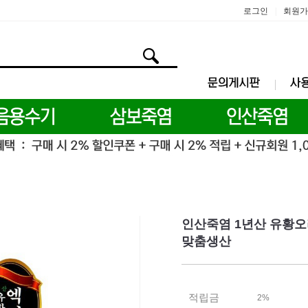
로그인
회원가
|
인산죽염 1년산 유황오리
맞춤생산
적립금
2%